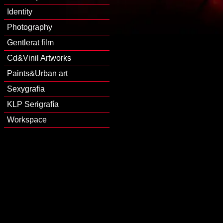
Identity
Photography
Gentlerat film
Cd&Vinil Artworks
Paints&Urban art
Sexygrafia
KLP Serigrafía
Workspace